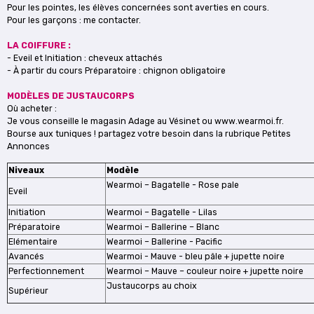
Pour les pointes, les élèves concernées sont averties en cours.
Pour les garçons : me contacter.
LA COIFFURE :
- Eveil et Initiation : cheveux attachés
- À partir du cours Préparatoire : chignon obligatoire
MODÈLES DE JUSTAUCORPS
Où acheter :
Je vous conseille le magasin Adage au Vésinet ou www.wearmoi.fr.
Bourse aux tuniques ! partagez votre besoin dans la rubrique
Petites
Annonces
Niveaux
Modèle
Wearmoi – Bagatelle - Rose pale
Eveil
Initiation
Wearmoi – Bagatelle - Lilas
Préparatoire
Wearmoi – Ballerine – Blanc
Elémentaire
Wearmoi – Ballerine - Pacific
Avancés
Wearmoi - Mauve - bleu pâle + jupette noire
Perfectionnement
Wearmoi – Mauve – couleur noire + jupette noire
Justaucorps au choix
Supérieur