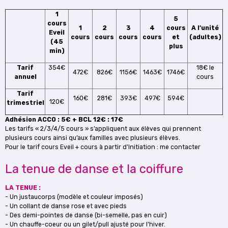
1
5
cours
1
2
3
4
cours
A l’unité
Eveil
cours
cours
cours
cours
et
(adultes)
(45
plus
min)
Tarif
354€
18€ le
472€
826€
1156€
1463€
1746€
annuel
cours
Tarif
160€
281€
393€
497€
594€
120€
trimestriel
Adhésion ACCO : 5€ + BCL 12€ : 17€
Les tarifs « 2/3/4/5 cours » s’appliquent aux élèves qui prennent
plusieurs cours ainsi qu’aux familles avec plusieurs élèves.
Pour le tarif cours Eveil + cours à partir d'Initiation : me contacter
La tenue de danse et la coiffure
LA TENUE :
- Un justaucorps (modèle et couleur imposés)
- Un collant de danse rose et avec pieds
- Des demi-pointes de danse (bi-semelle, pas en cuir)
- Un chauffe-coeur ou un gilet/pull ajusté pour l’hiver.