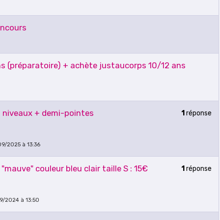
oncours
s (préparatoire) + achète justaucorps 10/12 ans
s niveaux + demi-pointes
1
réponse
09/2025 à 13:36
mauve" couleur bleu clair taille S : 15€
1
réponse
9/2024 à 13:50