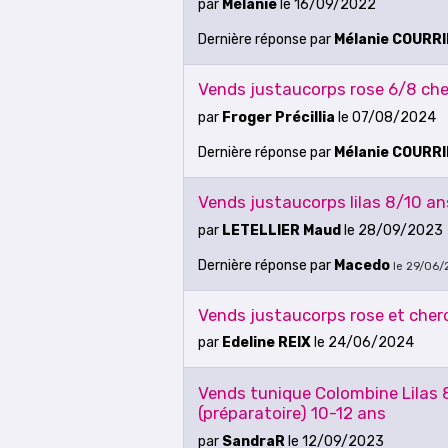
par
Mélanie
le 16/09/2022
Dernière réponse
par
Mélanie COURR
Vends justaucorps rose 6/8 cher
par
Froger Précillia
le 07/08/2024
Dernière réponse
par
Mélanie COURR
Vends justaucorps lilas 8/10 an
par
LETELLIER Maud
le 28/09/2023
Dernière réponse
par
Macedo
le 29/06/
Vends justaucorps rose et cherc
par
Edeline REIX
le 24/06/2024
Vends tunique Colombine Lilas 
(préparatoire) 10-12 ans
par
SandraR
le 12/09/2023