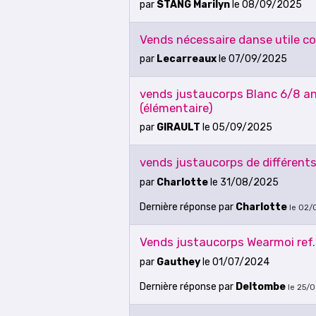
par
STANG Marilyn
le 08/09/2025
Vends nécessaire danse utile c
par
Lecarreaux
le 07/09/2025
vends justaucorps Blanc 6/8 an
(élémentaire)
par
GIRAULT
le 05/09/2025
vends justaucorps de différent
par
Charlotte
le 31/08/2025
Dernière réponse
par
Charlotte
le 02/
Vends justaucorps Wearmoi ref. "
par
Gauthey
le 01/07/2024
Dernière réponse
par
Deltombe
le 25/0