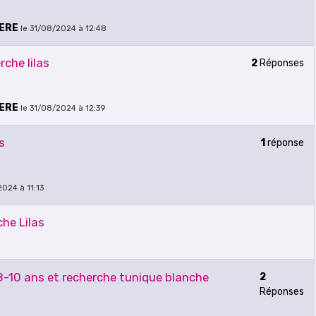
IERE
le 31/08/2024 à 12:48
che lilas
2
Réponses
IERE
le 31/08/2024 à 12:39
s
1
réponse
2024 à 11:13
he Lilas
8-10 ans et recherche tunique blanche
2
Réponses