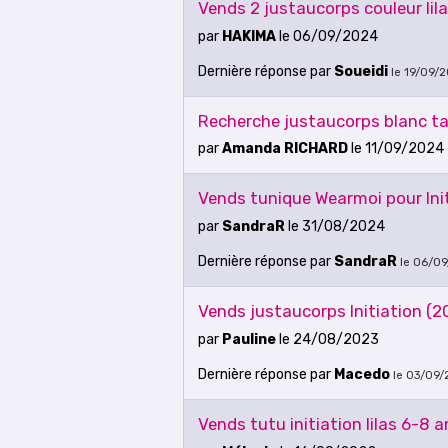
Vends 2 justaucorps couleur lil
par
HAKIMA
le 06/09/2024
Dernière réponse
par
Soueidi
le 19/09/
Recherche justaucorps blanc tai
par
Amanda RICHARD
le 11/09/2024
Vends tunique Wearmoi pour Init
par
SandraR
le 31/08/2024
Dernière réponse
par
SandraR
le 06/09
Vends justaucorps Initiation (2
par
Pauline
le 24/08/2023
Dernière réponse
par
Macedo
le 03/09/
Vends tutu initiation lilas 6-8 a