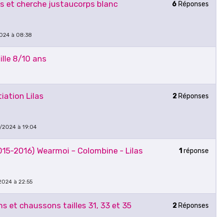
as et cherche justaucorps blanc
6
Réponses
2024 à 08:38
lle 8/10 ans
iation Lilas
2
Réponses
/2024 à 19:04
015-2016) Wearmoi – Colombine - Lilas
1
réponse
2024 à 22:55
ns et chaussons tailles 31, 33 et 35
2
Réponses