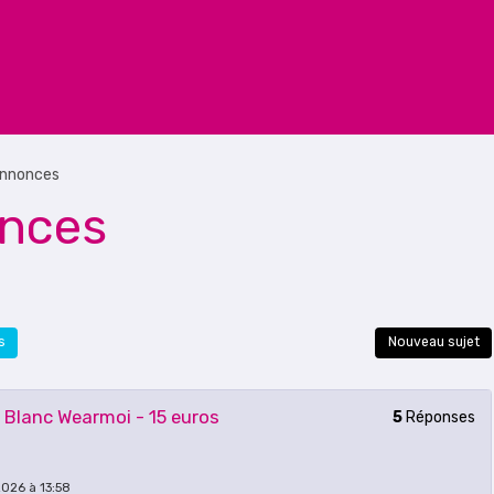
annonces
onces
s
Nouveau sujet
 Blanc Wearmoi - 15 euros
5
Réponses
2026 à 13:58