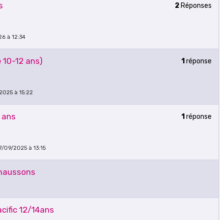
s
2
Réponses
26 à 12:34
e 10-12 ans)
1
réponse
/2025 à 15:22
 ans
1
réponse
17/09/2025 à 13:15
chaussons
ific 12/14ans