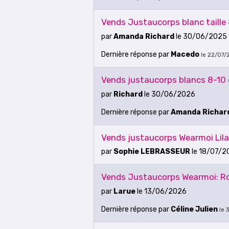
Vends Justaucorps blanc taille
par
Amanda Richard
le 30/06/2025
Dernière réponse
par
Macedo
le 22/07/
Vends justaucorps blancs 8-10 
par
Richard
le 30/06/2026
Dernière réponse
par
Amanda Richar
Vends justaucorps Wearmoi Lil
par
Sophie LEBRASSEUR
le 18/07/2
Vends Justaucorps Wearmoi: Rose
par
Larue
le 13/06/2026
Dernière réponse
par
Céline Julien
le 