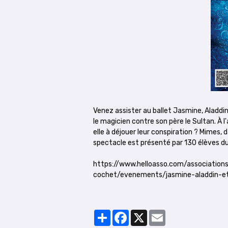
Venez assister au ballet Jasmine, Aladdi
le magicien contre son père le Sultan. À l'a
elle à déjouer leur conspiration ? Mimes,
spectacle est présenté par 130 élèves du
https://www.helloasso.com/association
cochet/evenements/jasmine-aladdin-e
Partager
Facebook
X
Email