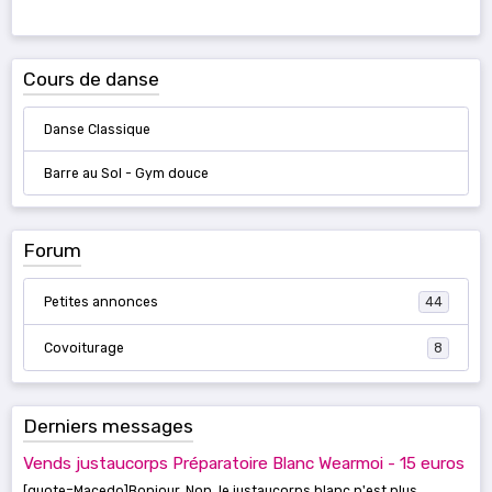
Cours de danse
Danse Classique
Barre au Sol - Gym douce
Forum
Petites annonces
44
Covoiturage
8
Derniers messages
Vends justaucorps Préparatoire Blanc Wearmoi - 15 euros
[quote=Macedo]Bonjour, Non, le justaucorps blanc n'est plus