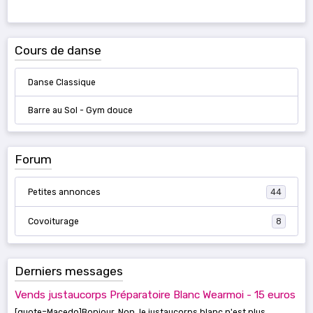
Cours de danse
Danse Classique
Barre au Sol - Gym douce
Forum
Petites annonces
44
Covoiturage
8
Derniers messages
Vends justaucorps Préparatoire Blanc Wearmoi - 15 euros
[quote=Macedo]Bonjour, Non, le justaucorps blanc n'est plus